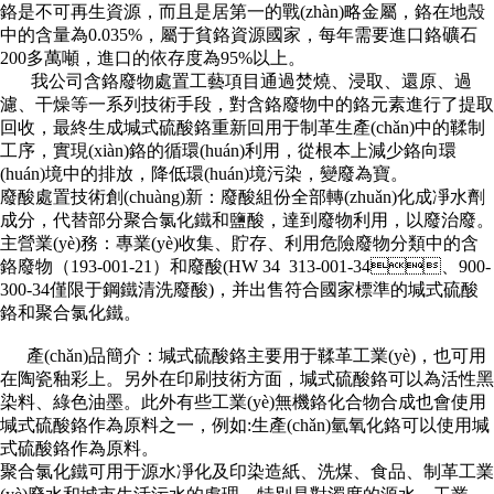
鉻是不可再生資源，而且是居第一的戰(zhàn)略金屬，鉻在地殼
中的含量為0.035%，屬于貧鉻資源國家，每年需要進口鉻礦石
200多萬噸，進口的依存度為95%以上。
我公司含鉻廢物處置工藝項目通過焚燒、浸取、還原、過
濾、干燥等一系列技術手段，對含鉻廢物中的鉻元素進行了提取
回收，最終生成堿式硫酸鉻重新回用于制革生產(chǎn)中的鞣制
工序，實現(xiàn)鉻的循環(huán)利用，從根本上減少鉻向環
(huán)境中的排放，降低環(huán)境污染，變廢為寶。
廢酸處置技術創(chuàng)新：廢酸組份全部轉(zhuǎn)化成凈水劑
成分，代替部分聚合氯化鐵和鹽酸，達到廢物利用，以廢治廢。
主營業(yè)務：專業(yè)收集、貯存、利用危險廢物分類中的含
鉻廢物（193-001-21）和廢酸(HW 34 313-001-34、900-
300-34僅限于鋼鐵清洗廢酸)，并出售符合國家標準的堿式硫酸
鉻和聚合氯化鐵。
產(chǎn)品簡介：堿式硫酸鉻主要用于鞣革工業(yè)，也可用
在陶瓷釉彩上。另外在印刷技術方面，堿式硫酸鉻可以為活性黑
染料、綠色油墨。此外有些工業(yè)無機鉻化合物合成也會使用
堿式硫酸鉻作為原料之一，例如:生產(chǎn)氫氧化鉻可以使用堿
式硫酸鉻作為原料。
聚合氯化鐵可用于源水凈化及印染造紙、洗煤、食品、制革工業